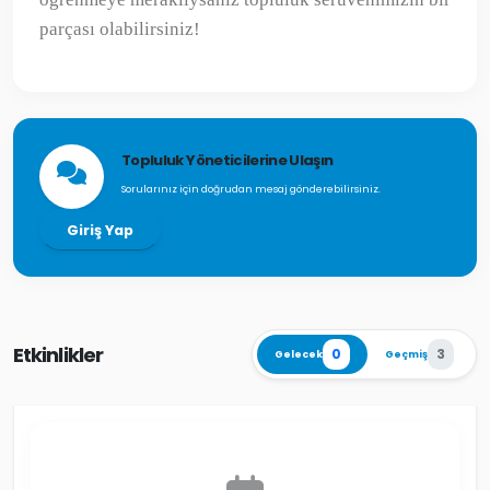
parçası olabilirsiniz!
Topluluk Yöneticilerine Ulaşın
Sorularınız için doğrudan mesaj gönderebilirsiniz.
Giriş Yap
Etkinlikler
0
3
Gelecek
Geçmiş