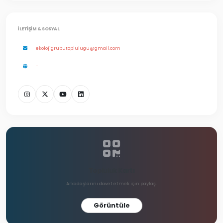
İLETIŞIM & SOSYAL
ekolojigrubutoplulugu@gmail.com
-
Topluluk Kartı
Arkadaşlarını davet etmek için paylaş.
Görüntüle