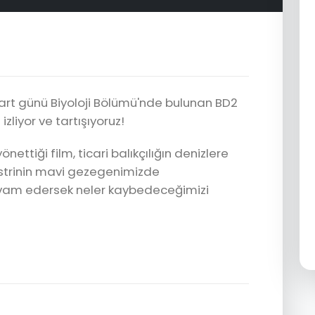
Mart günü Biyoloji Bölümü'nde bulunan BD2
zliyor ve tartışıyoruz!
yönettiği film, ticari balıkçılığın denizlere
üstrinin mavi gezegenimizde
vam edersek neler kaybedeceğimizi