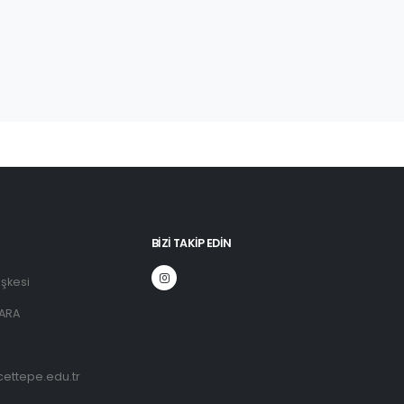
BIZI TAKIP EDIN
şkesi
ARA
ettepe.edu.tr