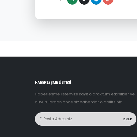
HABERLEŞME LİSTESİ
Haberleşme listemize kayıt olarak tüm etkinlikler ve
duyurulardan önce siz haberdar olabilirsiniz
EKLE