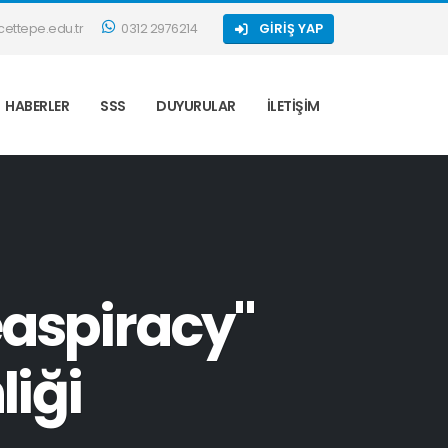
ettepe.edu.tr
0312 2976214
GIRIŞ YAP
HABERLER
SSS
DUYURULAR
İLETIŞIM
easpiracy"
liği