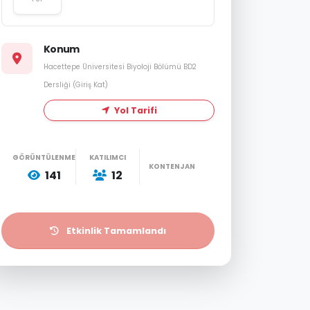
Konum
Hacettepe Üniversitesi Biyoloji Bölümü BD2
Dersliği (Giriş Kat)
Yol Tarifi
GÖRÜNTÜLENME
KATILIMCI
KONTENJAN
141
12
Etkinlik Tamamlandı