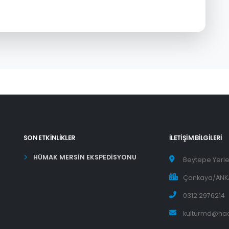
SON ETKINLIKLER
İLETIŞIM BILGILERI
HÜMAK MERSİN EKSPEDİSYONU
Beytepe Yerle
Çankaya/ANK
0312 2976214
kulturmd@hac