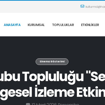
kulturmd@hac
ANASAYFA
KURUMSAL
TOPLULUKLAR
ETKINLIKLER
Sinema Gösterimi
rubu Topluluğu "S
gesel İzleme Etkin