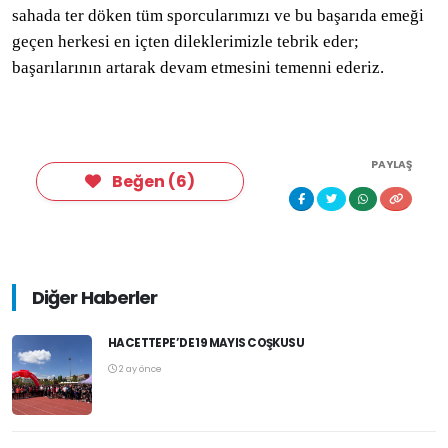
sahada ter döken tüm sporcularımızı ve bu başarıda emeği
geçen herkesi en içten dileklerimizle tebrik eder;
başarılarının artarak devam etmesini temenni ederiz.
PAYLAŞ
Beğen
(
6
)
Diğer Haberler
HACETTEPE’DE 19 MAYIS COŞKUSU
2 ay önce