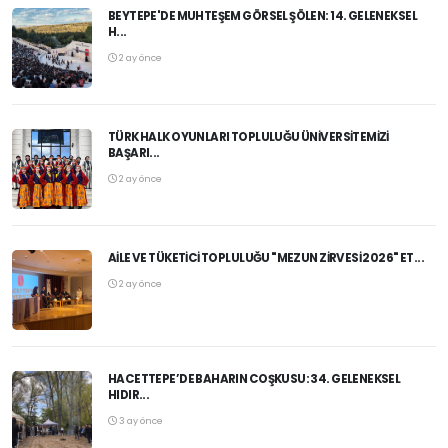
BEYTEPE'DE MUHTEŞEM GÖRSEL ŞÖLEN: 14. GELENEKSEL
H...
2 ay önce
TÜRK HALK OYUNLARI TOPLULUĞU ÜNIVERSITEMIZI
BAŞARI...
2 ay önce
AILE VE TÜKETICI TOPLULUĞU "MEZUN ZIRVESI 2026" ET...
2 ay önce
HACETTEPE’DE BAHARIN COŞKUSU: 34. GELENEKSEL
HIDIR...
3 ay önce