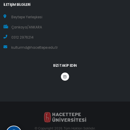
İLETIŞIM BILGILERI
Beytepe Yerleşkesi
Çankaya/ANKARA
0312 2976214
kulturmd@hacettepe.edu.tr
BIZI TAKIP EDIN
© Copyright 2026. Tüm Hakları Saklıdır.