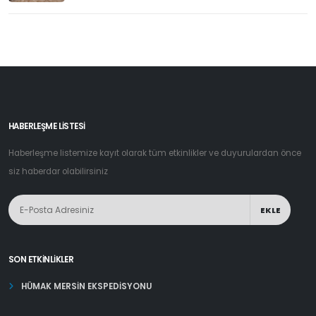
HABERLEŞME LİSTESİ
Haberleşme listemize kayıt olarak tüm etkinlikler ve duyurulardan önce
siz haberdar olabilirsiniz
EKLE
SON ETKINLIKLER
HÜMAK MERSİN EKSPEDİSYONU