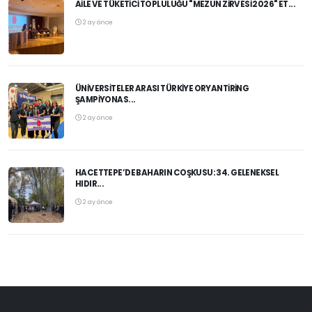
AILE VE TÜKETICI TOPLULUĞU "MEZUN ZIRVESI 2026" ET...
2 ay önce
ÜNIVERSITELER ARASI TÜRKIYE ORYANTIRING
ŞAMPIYONAS...
2 ay önce
HACETTEPE’DE BAHARIN COŞKUSU: 34. GELENEKSEL
HIDIR...
2 ay önce