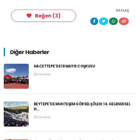
PAYLAŞ
Beğen
(
3
)
Diğer Haberler
HACETTEPE’DE 19 MAYIS COŞKUSU
2 ay önce
BEYTEPE'DE MUHTEŞEM GÖRSEL ŞÖLEN: 14. GELENEKSEL
H...
2 ay önce