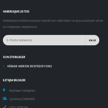
HABERLEŞME LİSTESİ
Haberleşme listemize kayıt olarak tüm etkinlikler ve duyurulardan önce
siz haberdar olabilirsiniz
EKLE
SON ETKINLIKLER
HÜMAK MERSİN EKSPEDİSYONU
İLETIŞIM BILGILERI
Beytepe Yerleşkesi
Çankaya/ANKARA
0312 2976214