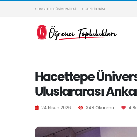
HACETTEPE ÜNIVERSITESI
GERI BILDIRIM
Hacettepe Ünivers
Uluslararası Anka
24 Nisan 2026
348 Okunma
4 B