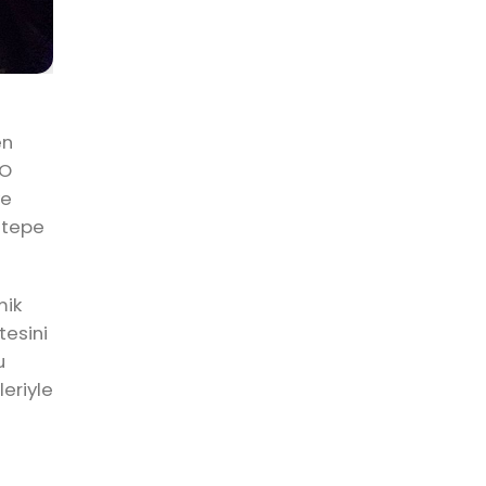
en
TO
ve
ttepe
mik
tesini
u
eriyle