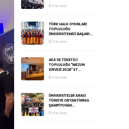
2 ay önce
TÜRK HALK OYUNLARI
TOPLULUĞU
ÜNIVERSITEMIZI BAŞARI...
2 ay önce
AILE VE TÜKETICI
TOPLULUĞU "MEZUN
ZIRVESI 2026" ET...
2 ay önce
ÜNIVERSITELER ARASI
TÜRKIYE ORYANTIRING
ŞAMPIYONAS...
3 ay önce