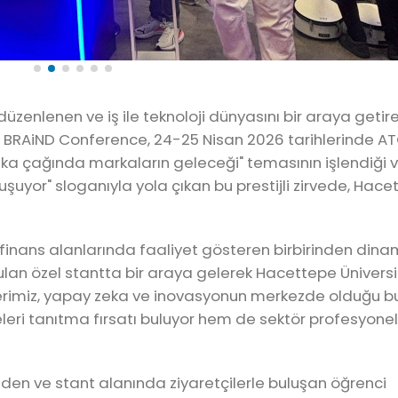
zenlenen ve iş ile teknoloji dünyasını bir araya getir
- BRAiND Conference, 24-25 Nisan 2026 tarihlerinde A
eka çağında markaların geleceği" temasının işlendiği 
şuyor" sloganıyla yola çıkan bu prestijli zirvede, Hace
e finans alanlarında faaliyet gösteren birbirinden dina
urulan özel stantta bir araya gelerek Hacettepe Üniversi
ilerimiz, yapay zeka ve inovasyonun merkezde olduğu b
leri tanıtma fırsatı buluyor hem de sektör profesyonell
eden ve stant alanında ziyaretçilerle buluşan öğrenci