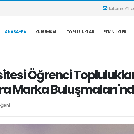
kulturmd@hac
ANASAYFA
KURUMSAL
TOPLULUKLAR
ETKINLIKLER
itesi Öğrenci Topluluklar
ra Marka Buluşmaları'n
eğeni