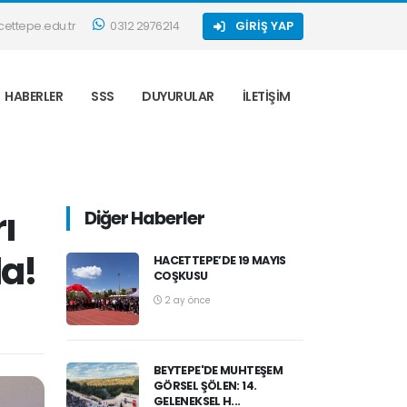
ettepe.edu.tr
0312 2976214
GIRIŞ YAP
HABERLER
SSS
DUYURULAR
İLETIŞIM
ı
Diğer Haberler
da!
HACETTEPE’DE 19 MAYIS
COŞKUSU
2 ay önce
BEYTEPE'DE MUHTEŞEM
GÖRSEL ŞÖLEN: 14.
GELENEKSEL H...