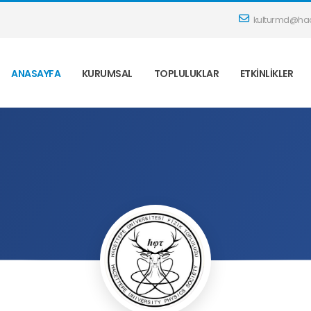
kulturmd@hac
ANASAYFA
KURUMSAL
TOPLULUKLAR
ETKINLIKLER