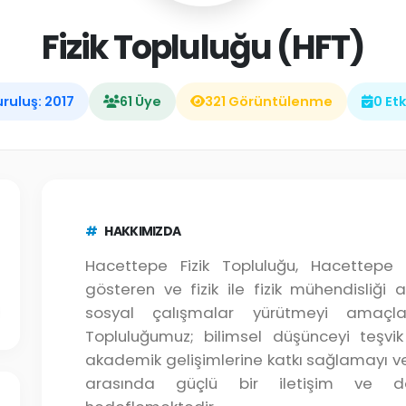
Fizik Topluluğu (HFT)
ruluş: 2017
61 Üye
321 Görüntülenme
0 Etk
#
HAKKIMIZDA
Hacettepe Fizik Topluluğu, Hacettepe Ü
gösteren ve fizik ile fizik mühendisliği
sosyal çalışmalar yürütmeyi amaçla
Topluluğumuz; bilimsel düşünceyi teşvik
akademik gelişimlerine katkı sağlamayı ve f
arasında güçlü bir iletişim ve d