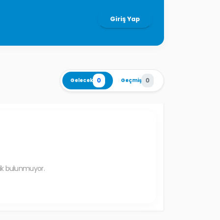
Giriş Yap
0
0
Gelecek
Geçmiş
lik bulunmuyor.