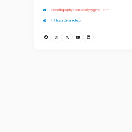
hacettepephysicssociety@gmail.com
hft.hacettepe.edu.tr