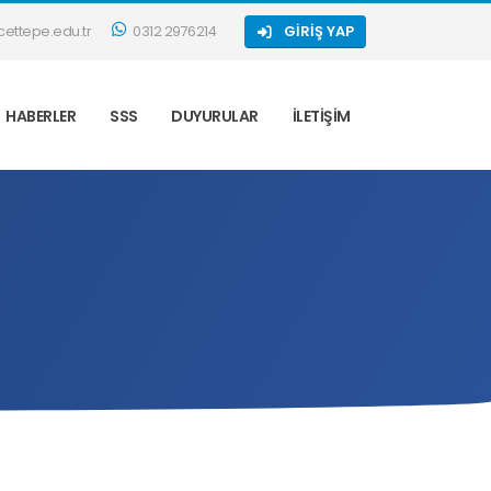
ettepe.edu.tr
0312 2976214
GIRIŞ YAP
HABERLER
SSS
DUYURULAR
İLETIŞIM