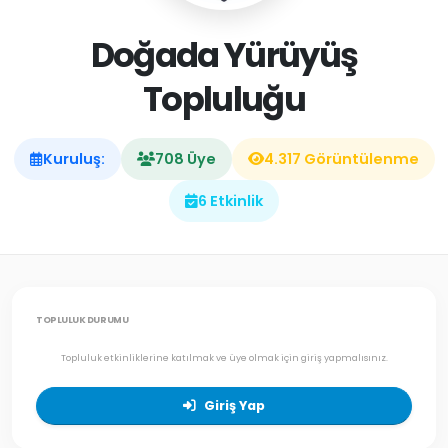
Doğada Yürüyüş
Topluluğu
Kuruluş:
708 Üye
4.317 Görüntülenme
6 Etkinlik
TOPLULUK DURUMU
Topluluk etkinliklerine katılmak ve üye olmak için giriş yapmalısınız.
Giriş Yap