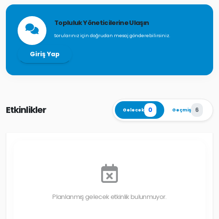
Topluluk Yöneticilerine Ulaşın
Sorularınız için doğrudan mesaj gönderebilirsiniz.
Giriş Yap
Etkinlikler
0
6
Gelecek
Geçmiş
Planlanmış gelecek etkinlik bulunmuyor.