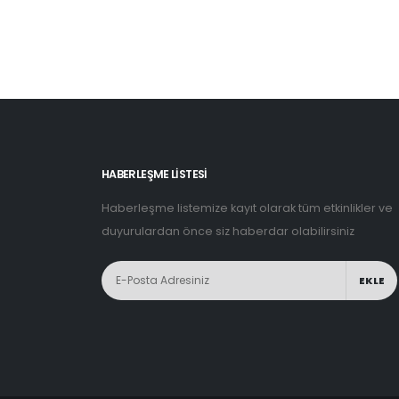
HABERLEŞME LİSTESİ
Haberleşme listemize kayıt olarak tüm etkinlikler ve
duyurulardan önce siz haberdar olabilirsiniz
EKLE