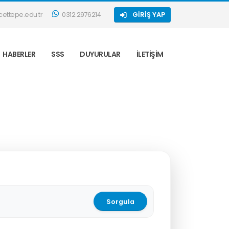
ettepe.edu.tr
0312 2976214
GIRIŞ YAP
HABERLER
SSS
DUYURULAR
İLETIŞIM
Sorgula