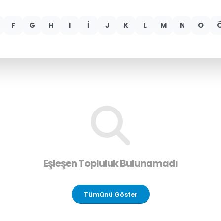
F
G
H
I
İ
J
K
L
M
N
O
Eşleşen Topluluk Bulunamadı
Tümünü Göster