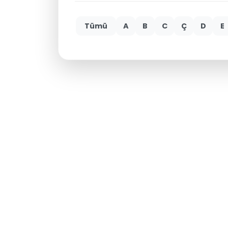
Tümü
A
B
C
Ç
D
E