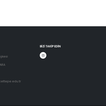
BIZI TAKIP EDIN
şkesi
ARA
ettepe.edu.tr