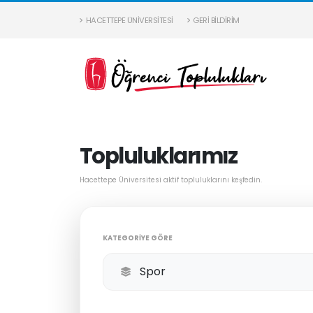
HACETTEPE ÜNIVERSITESI
GERI BILDIRIM
Topluluklarımız
Hacettepe Üniversitesi aktif topluluklarını keşfedin.
KATEGORIYE GÖRE