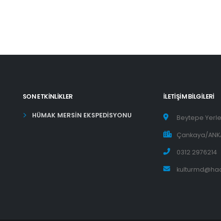
SON ETKINLIKLER
İLETIŞIM BILGILERI
HÜMAK MERSİN EKSPEDİSYONU
Beytepe Yerle
Çankaya/ANK
0312 2976214
kulturmd@hac