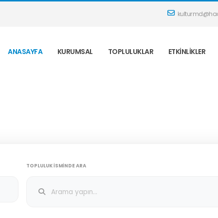
kulturmd@hac
ANASAYFA
KURUMSAL
TOPLULUKLAR
ETKINLIKLER
TOPLULUK İSMINDE ARA