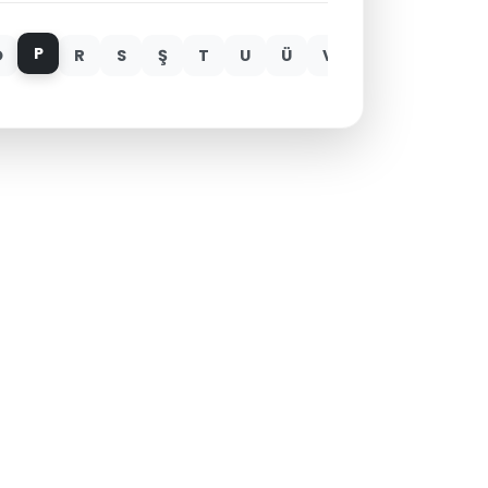
P
Ö
R
S
Ş
T
U
Ü
V
Y
Z