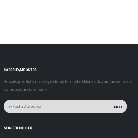
HABERLEŞME LİSTESİ
Haberleşme listemize kayıt olarak tüm etkinlikler ve duyurulardan önce
siz haberdar olabilirsiniz
EKLE
SON ETKINLIKLER