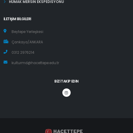
HÜMAK MERSİN EKSPEDİSYONU
İLETIŞIM BILGILERI
Beytepe Yerleşkesi
Çankaya/ANKARA
0312 2976214
kulturmd@hacettepe.edu.tr
BIZI TAKIP EDIN