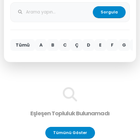
Sorgula
Tümü
A
B
C
Ç
D
E
F
G
H
Eşleşen Topluluk Bulunamadı
Tümünü Göster