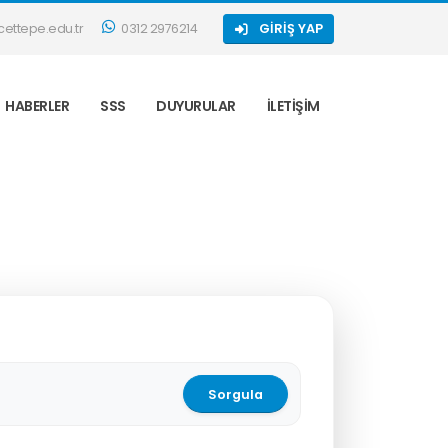
ettepe.edu.tr
0312 2976214
GIRIŞ YAP
HABERLER
SSS
DUYURULAR
İLETIŞIM
Sorgula