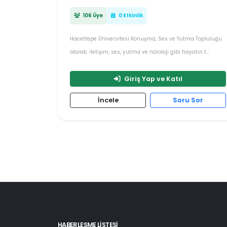
106 Üye
0 Etkinlik
Hacettepe Üniversitesi Konuşma, Ses ve Yutma Topluluğu
olarak; iletişim, ses, yutma ve nöroloji gibi hayatın t...
Giriş Yap ve Katıl
İncele
Soru Sor
HABERLEŞME LİSTESİ