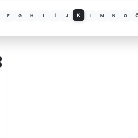
K
F
G
H
I
İ
J
L
M
N
O