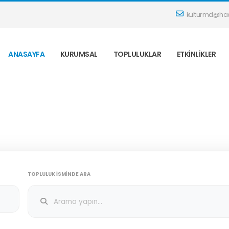
kulturmd@hac
ANASAYFA
KURUMSAL
TOPLULUKLAR
ETKINLIKLER
TOPLULUK İSMINDE ARA