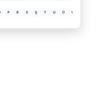
Ö
P
R
S
Ş
T
U
Ü
V
Y
Z