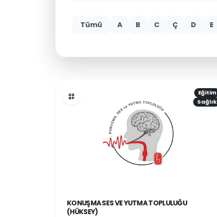
Tümü
A
B
C
Ç
D
E
Eğitim
Sağlık
KONUŞMA SES VE YUTMA TOPLULUĞU
(HÜKSEY)