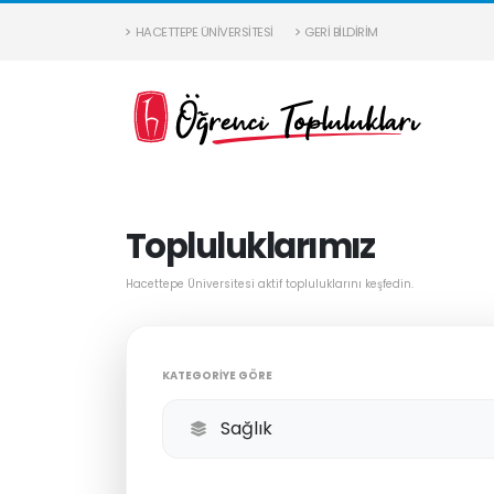
HACETTEPE ÜNIVERSITESI
GERI BILDIRIM
Topluluklarımız
Hacettepe Üniversitesi aktif topluluklarını keşfedin.
KATEGORIYE GÖRE