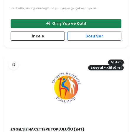
Her hafta pazar günü dağlarda yürüyüşler gerçekleştiriyoruz.
Giriş Yap ve Katıl
İncele
Soru Sor
Eğitim
Sosyal - Kültürel
ENGELSIZ HACETTEPE TOPLULUĞU (EHT)