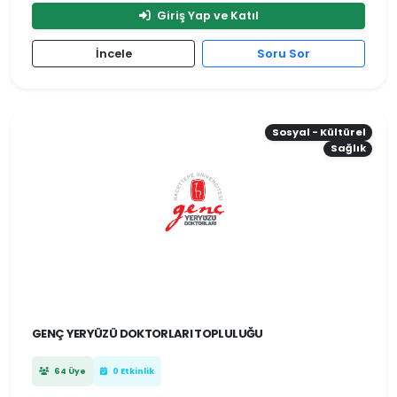
Giriş Yap ve Katıl
İncele
Soru Sor
Sosyal - Kültürel
Sağlık
GENÇ YERYÜZÜ DOKTORLARI TOPLULUĞU
64 Üye
0 Etkinlik