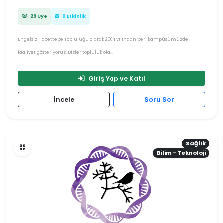
29 Üye
0 Etkinlik
Engelsiz Hacettepe Topluluğu olarak 2004 yılından beri kampüsümüzde
faaliyet gösteriyoruz. Bizler topluluk ola...
Giriş Yap ve Katıl
İncele
Soru Sor
Sağlık
Bilim - Teknoloji