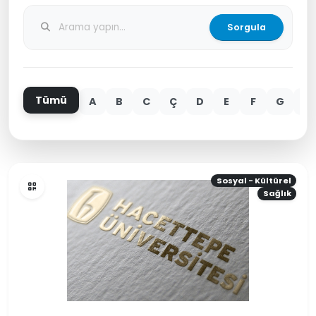
Sorgula
Tümü
A
B
C
Ç
D
E
F
G
H
Sosyal - Kültürel
Sağlık