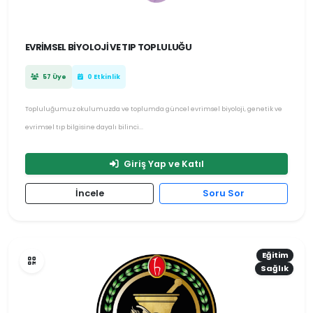
EVRIMSEL BIYOLOJI VE TIP TOPLULUĞU
57 Üye
0 Etkinlik
Topluluğumuz okulumuzda ve toplumda güncel evrimsel biyoloji, genetik ve
evrimsel tıp bilgisine dayalı bilinci...
Giriş Yap ve Katıl
İncele
Soru Sor
Eğitim
Sağlık