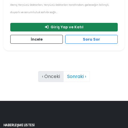
Genç Yeryüzü Doktorları, Yeryüzü Doktorları tarafından; geleceğin bilinçli,
duyarlı ve sorumluluk sahibi sağlı...
Giriş Yap ve Katıl
İncele
Soru Sor
‹ Önceki
Sonraki ›
HABERLEŞME LİSTESİ