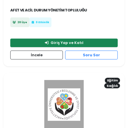
AFET VE ACIL DURUM YÖNETIM TOPLULUĞU
28 Üye
0 Etkinlik
Giriş Yap ve Katıl
İncele
Soru Sor
Eğitim
Sağlık