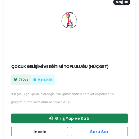
Sağlık
ÇOCUK GELIŞIMI VE EĞITIMI TOPLULUĞU (HÜÇGET)
71 Üye
0 Etkinlik
“Bir çocuk gelişir, dünya değişir” düşüncesinden hareketle; çocukların
gelişimini merkeze alan, sahada aktif ç...
Giriş Yap ve Katıl
İncele
Soru Sor