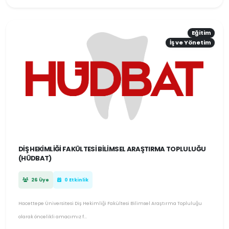
Eğitim
İş ve Yönetim
DIŞ HEKIMLIĞI FAKÜLTESI BILIMSEL ARAŞTIRMA TOPLULUĞU
(HÜDBAT)
26 Üye
0 Etkinlik
Hacettepe Üniversitesi Diş Hekimliği Fakültesi Bilimsel Araştırma Topluluğu
olarak öncelikli amacımız f...