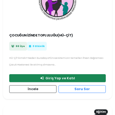
ÇOCUĞUN İZINDE TOPLULUĞU(HÜ-ÇİT)
66 Üye
0 Etkinlik
HÜ-ÇİT kimdir? Neden buradayız?Üniversitemizin temelleri İhsan Doğramacı
Çocuk Hastanesi ile atılmış olmasına...
Giriş Yap ve Katıl
İncele
Soru Sor
Eğitim