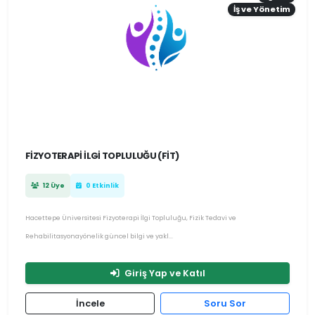
İş ve Yönetim
FIZYOTERAPI İLGI TOPLULUĞU (FİT)
12 Üye
0 Etkinlik
Hacettepe Üniversitesi Fizyoterapi İlgi Topluluğu, Fizik Tedavi ve
Rehabilitasyonayönelik güncel bilgi ve yakl...
Giriş Yap ve Katıl
İncele
Soru Sor