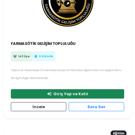
FARMASÖTIK GELIŞIM TOPLULUĞU
143 Üye
0 Etkinlik
Topluluk; Hacettepe Üniversitesi Eczacılık Fakültesi öğrencilerinin sağlık alanı
ile ilgili diğer fakültelerde...
Giriş Yap ve Katıl
İncele
Soru Sor
Eğitim