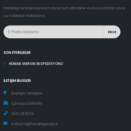
Haberleşme listemize kayıt olarak tüm etkinlikler ve duyurulardan önce
siz haberdar olabilirsiniz
EKLE
SON ETKINLIKLER
HÜMAK MERSİN EKSPEDİSYONU
İLETIŞIM BILGILERI
Beytepe Yerleşkesi
Çankaya/ANKARA
0312 2976214
kulturmd@hacettepe.edu.tr