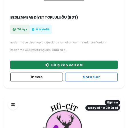
BESLENME VE DIYET TOPLULUĞU (BDT)
110 Üye
0 Etkinlik
Beslenme ve Diyet Topluluğu olarak temel amacımız farklı sınıflardan
beslenme ve diyetetik öğrencilerini bir a...
Giriş Yap ve Katıl
İncele
Soru Sor
Eğitim
Sosyal - Kültürel