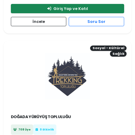
Giriş Yap ve Katıl
İncele
Soru Sor
Sosyal - Kültürel
Sağlık
DOĞADA YÜRÜYÜŞ TOPLULUĞU
708 Üye
0 Etkinlik