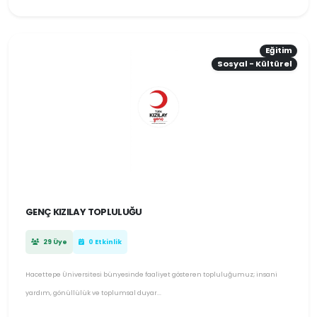
Eğitim
Sosyal - Kültürel
GENÇ KIZILAY TOPLULUĞU
29 Üye
0 Etkinlik
Hacettepe Üniversitesi bünyesinde faaliyet gösteren topluluğumuz; insani
yardım, gönüllülük ve toplumsal duyar...