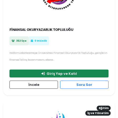
FINANSAL OKURYAZARLIK TOPLULUĞU
352 Üye
0 Etkinlik
HakkımızdaHacettepe Üniversitesi Finansal Okuryazarlık Topluluğu, gençlerin
finansal bilinç kazanmasını, ekono...
Giriş Yap ve Katıl
İncele
Soru Sor
Eğitim
İş ve Yönetim