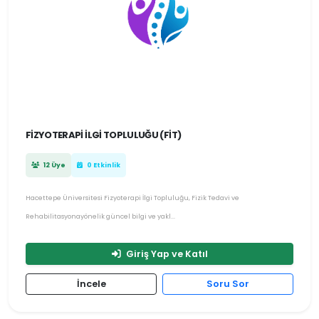
FIZYOTERAPI İLGI TOPLULUĞU (FİT)
12 Üye
0 Etkinlik
Hacettepe Üniversitesi Fizyoterapi İlgi Topluluğu, Fizik Tedavi ve
Rehabilitasyonayönelik güncel bilgi ve yakl...
Giriş Yap ve Katıl
İncele
Soru Sor