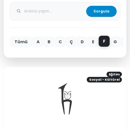
Sorgula
F
Tümü
A
B
C
Ç
D
E
G
H
Eğitim
Sosyal - Kültürel