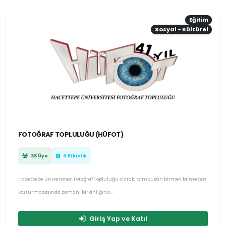
Eğitim
Sosyal - Kültürel
FOTOĞRAF TOPLULUĞU (HÜFOT)
38 Üye
0 Etkinlik
Hacettepe Üniversitesi Fotoğraf Topluluğu olarak, kampüsün bitmek bilmeyen
koşturmacasında zamanı bir anlığına...
Giriş Yap ve Katıl