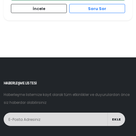
İncele
Soru Sor
HABERLEŞME LİSTESİ
Haberleşme listemize kayıt olarak tüm etkinlikler ve duyurulardan önce
siz haberdar olabilirsiniz
EKLE