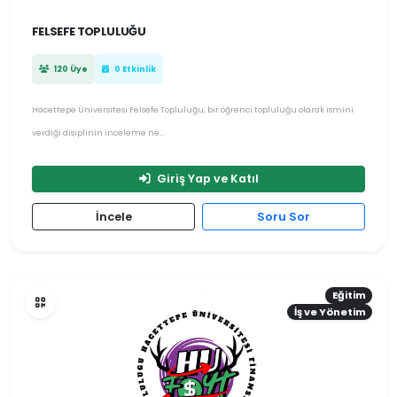
FELSEFE TOPLULUĞU
120 Üye
0 Etkinlik
Hacettepe Üniversitesi Felsefe Topluluğu, bir öğrenci topluluğu olarak ismini
verdiği disiplinin inceleme ne...
Giriş Yap ve Katıl
İncele
Soru Sor
Eğitim
İş ve Yönetim