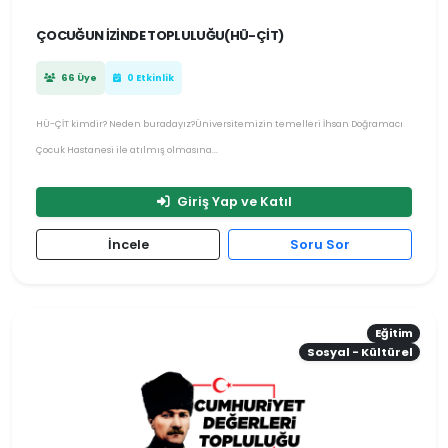
ÇOCUĞUN İZINDE TOPLULUĞU(HÜ-ÇİT)
66 Üye
0 Etkinlik
HÜ-ÇİT kimdir? Neden buradayız?Üniversitemizin temelleri İhsan Doğramacı
Çocuk Hastanesi ile atılmış olmasına...
Giriş Yap ve Katıl
İncele
Soru Sor
Eğitim
Sosyal - Kültürel