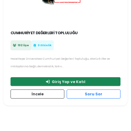
CUMHURIYET DEĞERLERI TOPLULUĞU
102 Üye
0 Etkinlik
Hacettepe Üniversitesi Cumhuriyet Değerleri Topluluğu, Atatürk ilke ve
inkılaplarına bağlı; demokratik, laik v...
Giriş Yap ve Katıl
İncele
Soru Sor