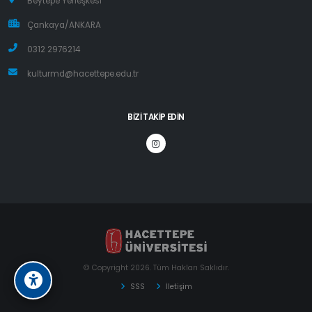
Beytepe Yerleşkesi
Çankaya/ANKARA
0312 2976214
kulturmd@hacettepe.edu.tr
BIZI TAKIP EDIN
© Copyright 2026. Tüm Hakları Saklıdır.
SSS
İletişim