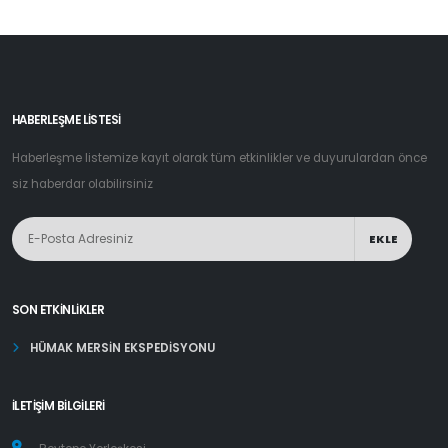
HABERLEŞME LİSTESİ
Haberleşme listemize kayıt olarak tüm etkinlikler ve duyurulardan önce
siz haberdar olabilirsiniz
EKLE
SON ETKINLIKLER
HÜMAK MERSİN EKSPEDİSYONU
İLETIŞIM BILGILERI