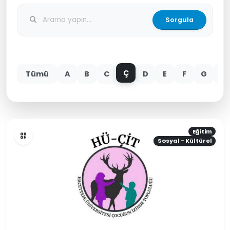
Sorgula
Ç
Tümü
A
B
C
D
E
F
G
H
Eğitim
Sosyal - Kültürel