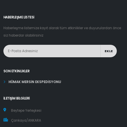
HABERLEŞME LİSTESİ
Haberleşme listemize kayıt olarak tüm etkinlikler ve duyurulardan önce
siz haberdar olabilirsiniz
EKLE
SON ETKINLIKLER
HÜMAK MERSİN EKSPEDİSYONU
İLETIŞIM BILGILERI
Beytepe Yerleşkesi
Çankaya/ANKARA