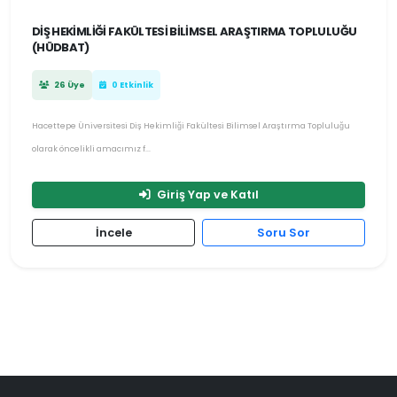
DIŞ HEKIMLIĞI FAKÜLTESI BILIMSEL ARAŞTIRMA TOPLULUĞU
(HÜDBAT)
26 Üye
0 Etkinlik
Hacettepe Üniversitesi Diş Hekimliği Fakültesi Bilimsel Araştırma Topluluğu
olarak öncelikli amacımız f...
Giriş Yap ve Katıl
İncele
Soru Sor