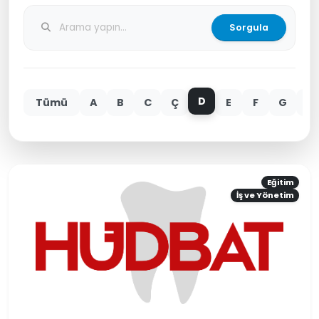
Sorgula
D
Tümü
A
B
C
Ç
E
F
G
H
Eğitim
İş ve Yönetim