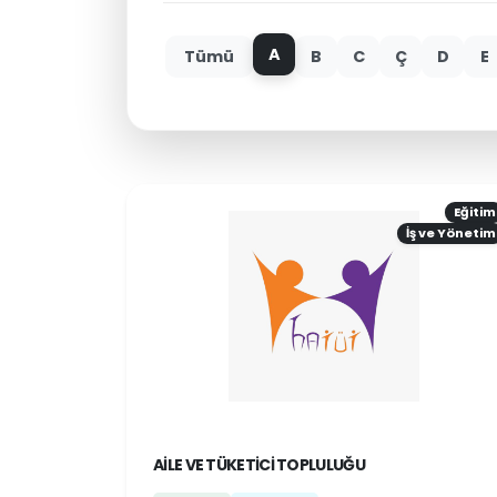
A
Tümü
B
C
Ç
D
E
Eğitim
İş ve Yönetim
AILE VE TÜKETICI TOPLULUĞU