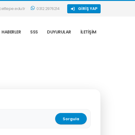
ettepe.edu.tr
0312 2976214
GIRIŞ YAP
HABERLER
SSS
DUYURULAR
İLETIŞIM
Sorgula