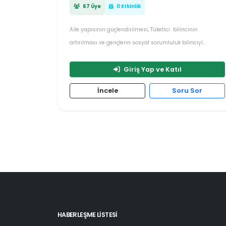
67 Üye
0 Etkinlik
Aile yapısının güçlendirilmesi, Tüketici bilincinin
artırılması ve gençlerin sosyal sorumluluk bilinciyl...
Giriş Yap ve Katıl
İncele
Soru Sor
HABERLEŞME LİSTESİ