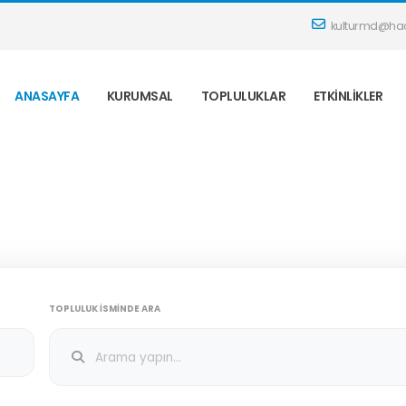
kulturmd@hac
ANASAYFA
KURUMSAL
TOPLULUKLAR
ETKINLIKLER
TOPLULUK İSMINDE ARA