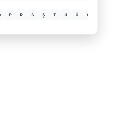
Ö
P
R
S
Ş
T
U
Ü
V
Y
Z