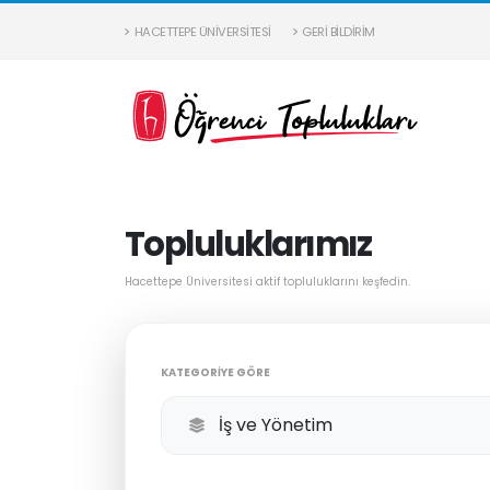
HACETTEPE ÜNIVERSITESI
GERI BILDIRIM
Topluluklarımız
Hacettepe Üniversitesi aktif topluluklarını keşfedin.
KATEGORIYE GÖRE