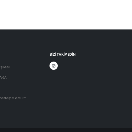
BIZI TAKIP EDIN
şkesi
ARA
ettepe.edu.tr