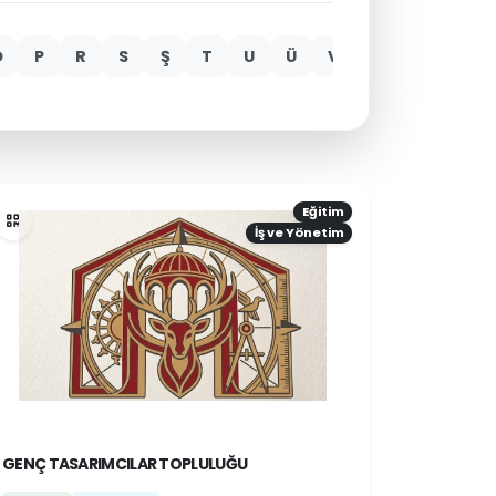
Ö
P
R
S
Ş
T
U
Ü
V
Y
Z
Eğitim
İş ve Yönetim
GENÇ TASARIMCILAR TOPLULUĞU