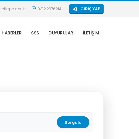
ettepe.edu.tr
0312 2976214
GIRIŞ YAP
HABERLER
SSS
DUYURULAR
İLETIŞIM
Sorgula