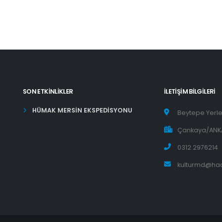
SON ETKINLIKLER
İLETIŞIM BILGILERI
HÜMAK MERSİN EKSPEDİSYONU
Beytepe Yerle
Çankaya/ANK
0312 2976214
kulturmd@hac