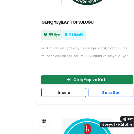
GENÇ YEŞILAY TOPLULUĞU
55 Üye
0 Etkinlik
Hakkımızda..Genç Yeşilay Topluluğu olarak; bağımlılıkla
mücadelede bilinçli, sorumluluk sahibi ve sosyal duyar...
Giriş Yap ve Katıl
İncele
Soru Sor
Eğitim
Sosyal - Kültürel