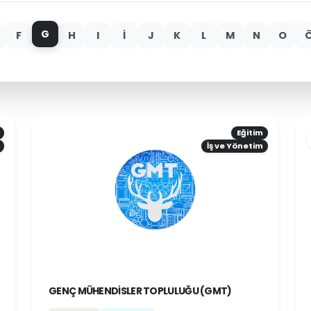
G
F
H
I
İ
J
K
L
M
N
O
Eğitim
İş ve Yönetim
GENÇ MÜHENDISLER TOPLULUĞU (GMT)