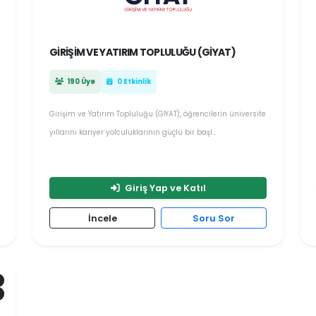
GIRIŞIM VE YATIRIM TOPLULUĞU (GİYAT)
190 Üye
0 Etkinlik
Girişim ve Yatırım Topluluğu (GİYAT), öğrencilerin üniversite
yıllarını kariyer yolculuklarının güçlü bir başl...
Giriş Yap ve Katıl
İncele
Soru Sor