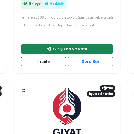
184 Üye
0 Etkinlik
Temelleri 2006 yılında atılan topluluğumuz gerçekleştirdiği
etkinliklerle başta Hacettepe Üniversitesi olmak ü...
Giriş Yap ve Katıl
İncele
Soru Sor
Eğitim
İş ve Yönetim