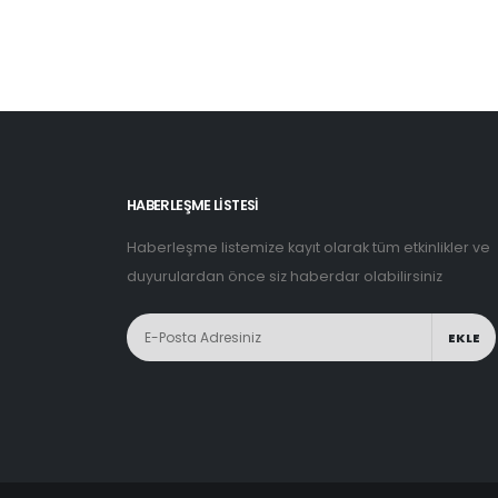
HABERLEŞME LİSTESİ
Haberleşme listemize kayıt olarak tüm etkinlikler ve
duyurulardan önce siz haberdar olabilirsiniz
EKLE