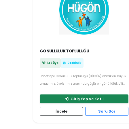
GÖNÜLLÜLÜK TOPLULUĞU
142 Üye
0 Etkinlik
Hacettepe Gönüllülük Topluluğu (HÜGÖN) olarak en büyük
amacımız, üyelerimiz arasında güçlü bir gönüllülük bili...
Giriş Yap ve Katıl
İncele
Soru Sor