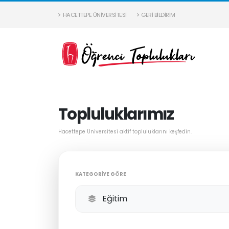
HACETTEPE ÜNIVERSITESI
GERI BILDIRIM
Topluluklarımız
Hacettepe Üniversitesi aktif topluluklarını keşfedin.
KATEGORIYE GÖRE