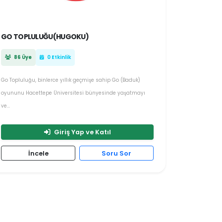
GO TOPLULUĞU(HUGOKU)
86 Üye
0 Etkinlik
Go Topluluğu, binlerce yıllık geçmişe sahip Go (Baduk)
oyununu Hacettepe Üniversitesi bünyesinde yaşatmayı
ve...
Giriş Yap ve Katıl
İncele
Soru Sor