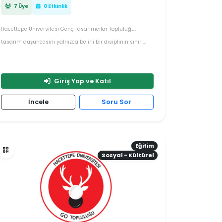
7 Üye
0 Etkinlik
Hacettepe Üniversitesi Genç Tasarımcılar Topluluğu,
tasarım düşüncesini yalnızca belirli bir disiplinin sınırl...
Giriş Yap ve Katıl
İncele
Soru Sor
Eğitim
Sosyal - Kültürel