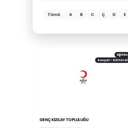
Tümü
A
B
C
Ç
D
E
Eğitim
Sosyal - Kültürel
GENÇ KIZILAY TOPLULUĞU