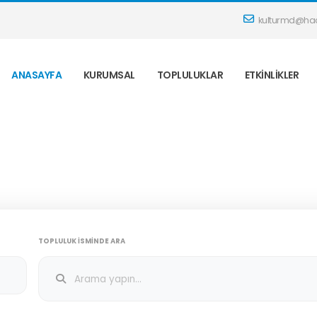
kulturmd@hac
ANASAYFA
KURUMSAL
TOPLULUKLAR
ETKINLIKLER
TOPLULUK İSMINDE ARA