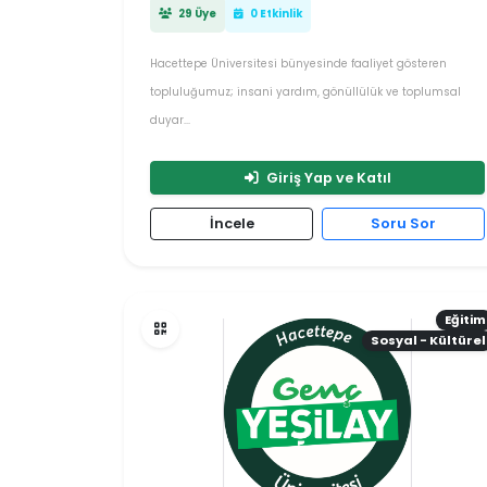
29 Üye
0 Etkinlik
Hacettepe Üniversitesi bünyesinde faaliyet gösteren
topluluğumuz; insani yardım, gönüllülük ve toplumsal
duyar...
Giriş Yap ve Katıl
İncele
Soru Sor
Eğitim
Sosyal - Kültürel