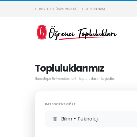
HACETTEPE ÜNIVERSITESI
GERI BILDIRIM
Topluluklarımız
Hacettepe Üniversitesi aktif topluluklarını keşfedin.
KATEGORIYE GÖRE