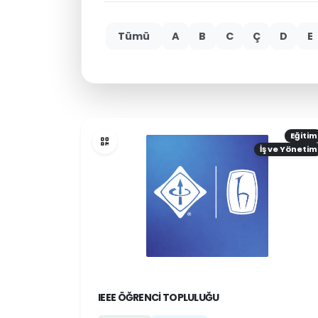
Tümü
A
B
C
Ç
D
E
Eğitim
İş ve Yönetim
IEEE ÖĞRENCI TOPLULUĞU