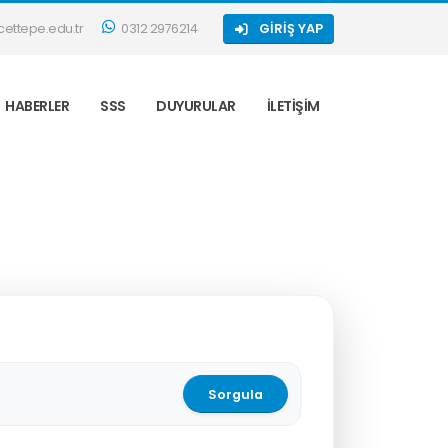
ettepe.edu.tr
0312 2976214
GIRIŞ YAP
HABERLER
SSS
DUYURULAR
İLETIŞIM
Sorgula