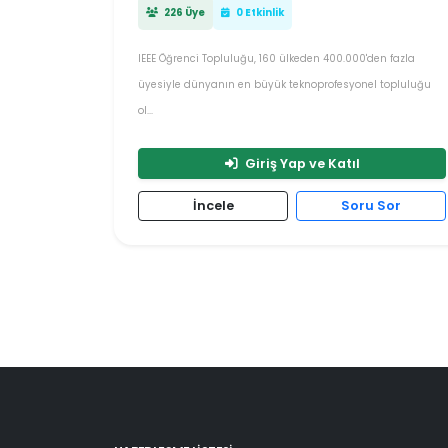
226 Üye
0 Etkinlik
IEEE Öğrenci Topluluğu, 160 ülkeden 400.000'den fazla
üyesiyle dünyanın en büyük teknoprofesyonel topluluğu
ol...
Giriş Yap ve Katıl
İncele
Soru Sor