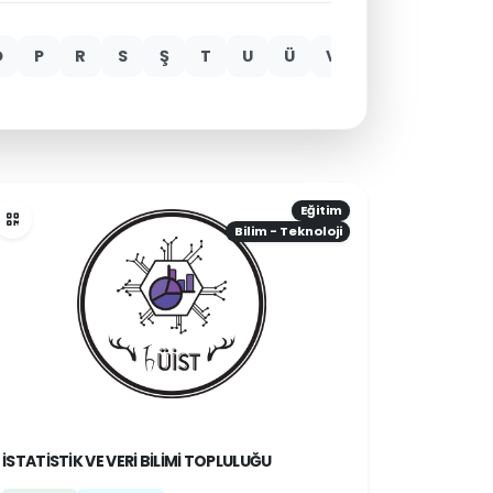
Ö
P
R
S
Ş
T
U
Ü
V
Y
Z
Eğitim
Bilim - Teknoloji
İSTATISTIK VE VERI BILIMI TOPLULUĞU