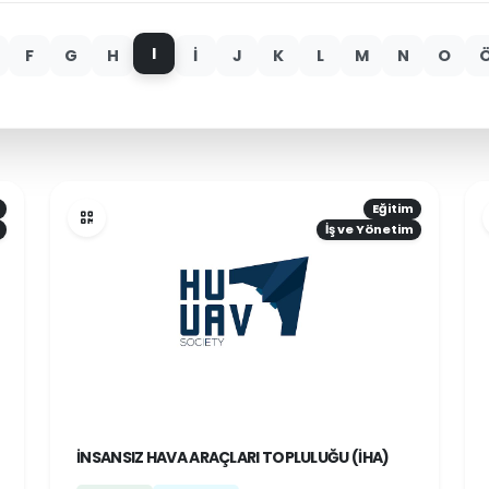
I
F
G
H
İ
J
K
L
M
N
O
Eğitim
İş ve Yönetim
İNSANSIZ HAVA ARAÇLARI TOPLULUĞU (İHA)