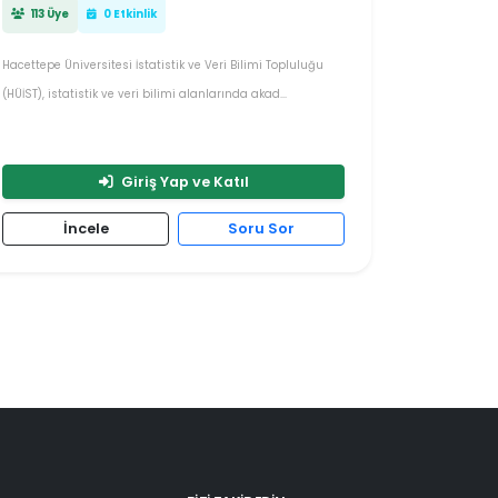
113 Üye
0 Etkinlik
Hacettepe Üniversitesi İstatistik ve Veri Bilimi Topluluğu
(HÜİST), istatistik ve veri bilimi alanlarında akad...
Giriş Yap ve Katıl
İncele
Soru Sor