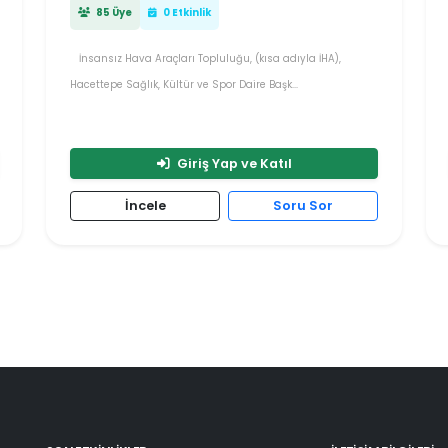
85 Üye
0 Etkinlik
İnsansız Hava Araçları Topluluğu, (kısa adıyla İHA),
Hacettepe Sağlık, Kültür ve Spor Daire Başk...
Giriş Yap ve Katıl
İncele
Soru Sor