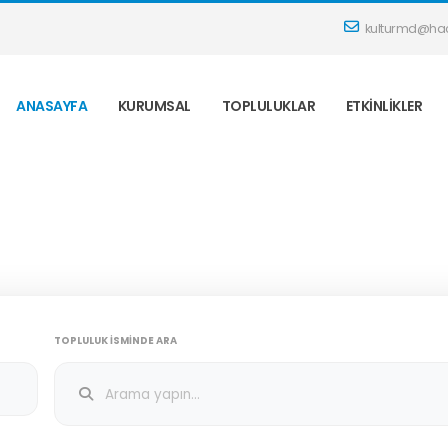
kulturmd@hac
ANASAYFA
KURUMSAL
TOPLULUKLAR
ETKINLIKLER
TOPLULUK İSMINDE ARA