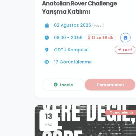
Anatolian Rover Challenge
Yarışma Katılımı
02 Ağustos 2026
(Pazar)
08:00 - 20:59
12 sa 59 dk
ODTÜ Kampüsü
Tarif
17 Görüntülenme
İncele
Tamamlandı
Tamamlandı
13
HAZ