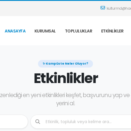
kulturmd@hac
ANASAYFA
KURUMSAL
TOPLULUKLAR
ETKINLIKLER
✨ Kampüste Neler Oluyor?
Etkinlikler
zenlediği en yeni etkinlikleri keşfet, başvurunu yap 
yerini al.