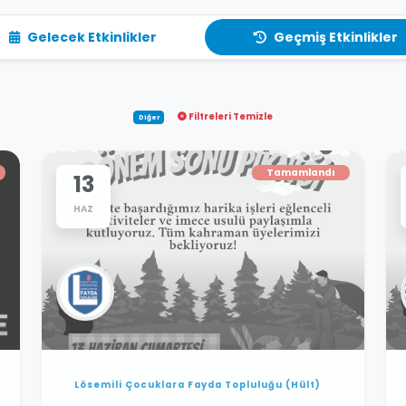
Gelecek Etkinlikler
Geçmiş Etkinlikler
Filtreleri Temizle
Diğer
Tamamlandı
13
HAZ
Lösemili Çocuklara Fayda Topluluğu (Hült)