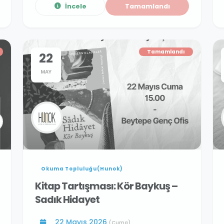
İncele
Tamamlandı
Tamamlandı
22
MAY
Okuma Topluluğu(Hunok)
Kitap Tartışması: Kör Baykuş –
Sadık Hidayet
22 Mayıs 2026
(Cuma)