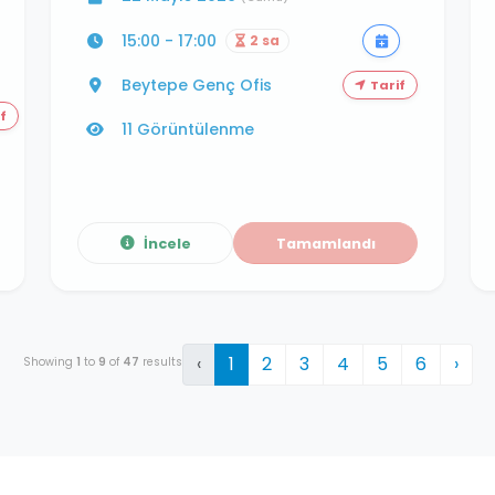
15:00 - 17:00
2 sa
Beytepe Genç Ofis
Tarif
f
11 Görüntülenme
İncele
Tamamlandı
‹
1
2
3
4
5
6
›
Showing
1
to
9
of
47
results