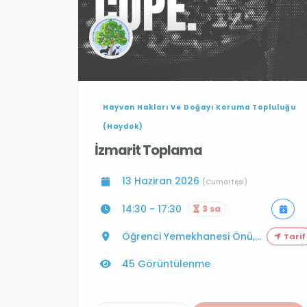
Hayvan Hakları Ve Doğayı Koruma Topluluğu
(Haydok)
İzmarit Toplama
13 Haziran 2026
(Cumartesi)
14:30 - 17:30
3 sa
Öğrenci Yemekhanesi Önü,...
Tarif
45 Görüntülenme