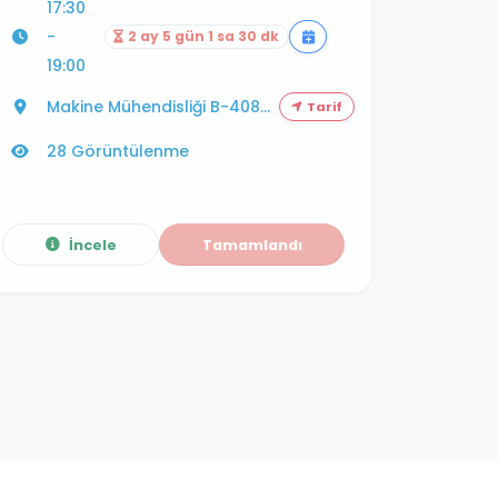
17:30
-
2 ay 5 gün 1 sa 30 dk
19:00
Makine Mühendisliği B-408...
Tarif
28 Görüntülenme
İncele
Tamamlandı