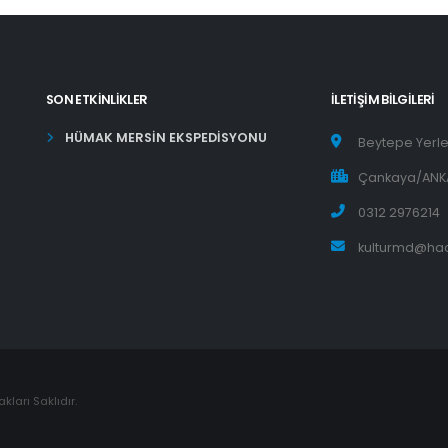
SON ETKINLIKLER
İLETIŞIM BILGILERI
HÜMAK MERSİN EKSPEDİSYONU
Beytepe Yerle
Çankaya/ANK
0312 2976214
kulturmd@hac
ları Saklıdır.