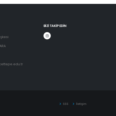
BIZI TAKIP EDIN
şkesi
ARA
ettepe.edu.tr
SSS
İletişim