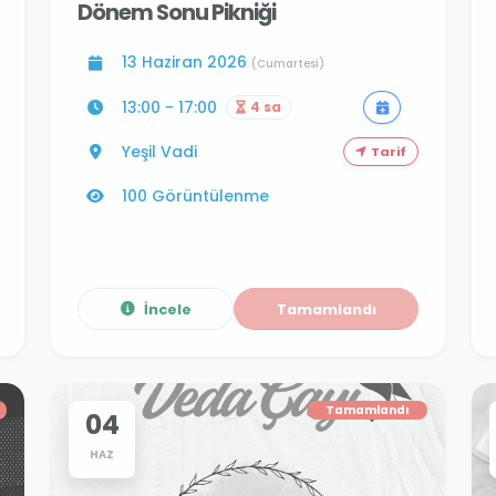
Dönem Sonu Pikniği
13 Haziran 2026
(Cumartesi)
13:00 - 17:00
4 sa
Yeşil Vadi
Tarif
100 Görüntülenme
İncele
Tamamlandı
Tamamlandı
04
HAZ