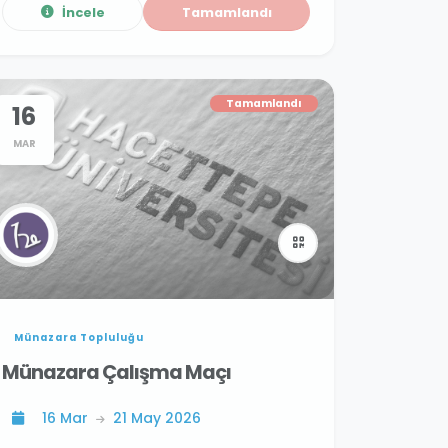
İncele
Tamamlandı
Tamamlandı
16
MAR
Münazara Topluluğu
Münazara Çalışma Maçı
16 Mar
21 May 2026