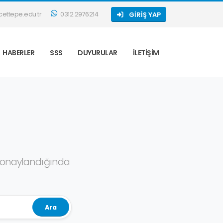
ettepe.edu.tr
0312 2976214
GIRIŞ YAP
HABERLER
SSS
DUYURULAR
İLETIŞIM
ve onaylandığında
Ara