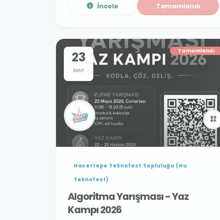
İncele
Tamamlandı
Tamamlandı
23
MAY
Hacettepe Teknofest Topluluğu (Hu
Teknofest)
Algoritma Yarışması - Yaz
Kampı 2026