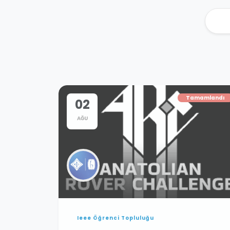
Tamamlandı
02
AĞU
Ieee Öğrenci Topluluğu