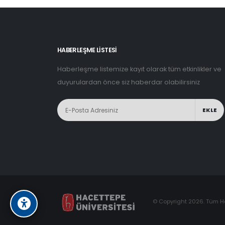
HABERLEŞME LİSTESİ
Haberleşme listemize kayıt olarak tüm etkinlikler ve
duyurulardan önce siz haberdar olabilirsiniz
EKLE
© Copyright 2026. Tüm Hak