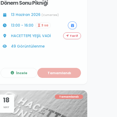
Dönem Sonu Pi̇kni̇ği̇
13 Haziran 2026
(Cumartesi)
13:00 - 16:00
3 sa
HACETTEPE YEŞİL VADİ
Tarif
49 Görüntülenme
İncele
Tamamlandı
Tamamlandı
18
MAY