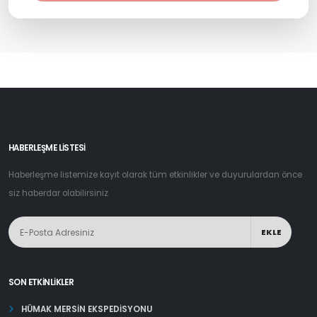
HABERLEŞME LİSTESİ
Haberleşme listemize kayıt olarak tüm etkinlikler ve duyurulardan önce
siz haberdar olabilirsiniz
EKLE
SON ETKINLIKLER
HÜMAK MERSİN EKSPEDİSYONU