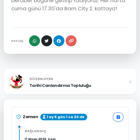
beraber bugüne getirip tadıyoruz. Her hafta
cuma günü 17.30'da Bam City 2. kattayız!
PAYLAŞ:
DÜZENLEYEN
Tarihi Canlandırma Topluluğu
Zaman
1 ay 5 gün 1 sa 30 dk
BAŞLANGIÇ
17 Nisan 2026, Cum