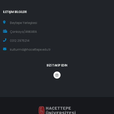
İLETIŞIM BILGILERI
Beytepe Yerleşkesi
Çankaya/ANKARA
0312 2976214
kulturmd@hacettepe.edu.tr
BIZI TAKIP EDIN