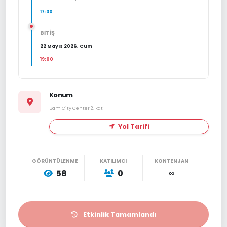
17:30
BİTİŞ
22 Mayıs 2026, Cum
19:00
Konum
Bam City Center 2. kat
Yol Tarifi
GÖRÜNTÜLENME
KATILIMCI
KONTENJAN
58
0
∞
Etkinlik Tamamlandı