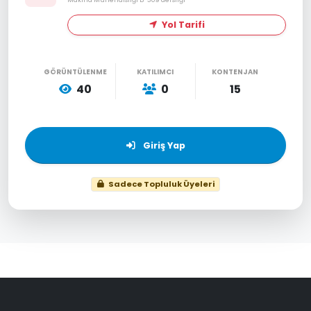
Yol Tarifi
GÖRÜNTÜLENME
KATILIMCI
KONTENJAN
40
0
15
Giriş Yap
Sadece Topluluk Üyeleri