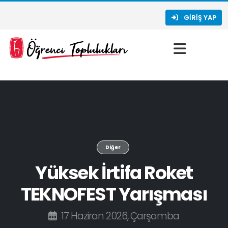
GIRIŞ YAP
Diğer
Yüksek İrtifa Roket
TEKNOFEST Yarışması
17 Haziran 2026, Çarşamba