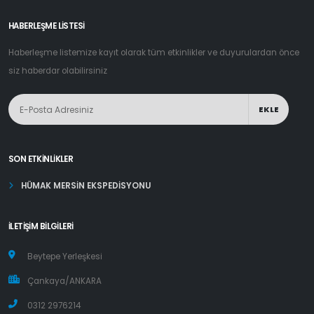
HABERLEŞME LİSTESİ
Haberleşme listemize kayıt olarak tüm etkinlikler ve duyurulardan önce
siz haberdar olabilirsiniz
EKLE
SON ETKINLIKLER
HÜMAK MERSİN EKSPEDİSYONU
İLETIŞIM BILGILERI
Beytepe Yerleşkesi
Çankaya/ANKARA
0312 2976214