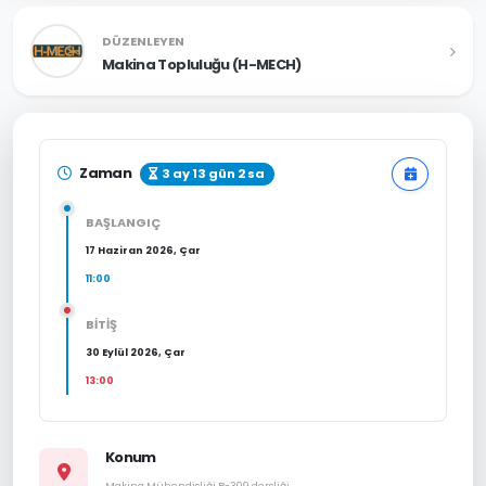
DÜZENLEYEN
Makina Topluluğu (H-MECH)
Zaman
3 ay 13 gün 2 sa
BAŞLANGIÇ
17 Haziran 2026, Çar
11:00
BİTİŞ
30 Eylül 2026, Çar
13:00
Konum
Makina Mühendisliği B-309 dersliği