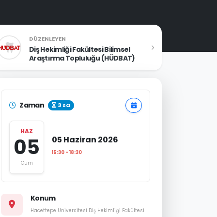
DÜZENLEYEN
Diş Hekimliği Fakültesi Bilimsel
Araştırma Topluluğu (HÜDBAT)
Zaman
3 sa
HAZ
05
05 Haziran 2026
15:30 - 18:30
Cum
Konum
Hacettepe Üniversitesi Diş Hekimliği Fakültesi