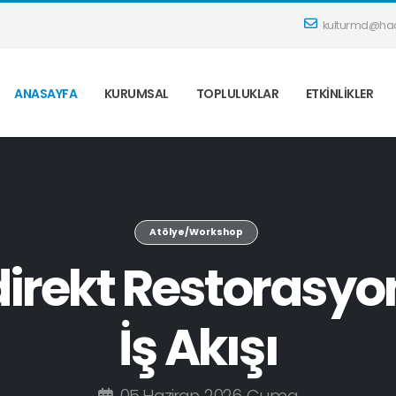
kulturmd@hac
ANASAYFA
KURUMSAL
TOPLULUKLAR
ETKINLIKLER
Atölye/Workshop
direkt Restorasyon
İş Akışı