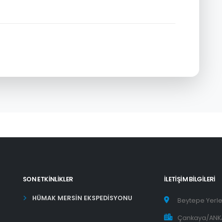
SON ETKINLIKLER
İLETIŞIM BILGILERI
HÜMAK MERSİN EKSPEDİSYONU
Beytepe Yerle
Çankaya/ANK