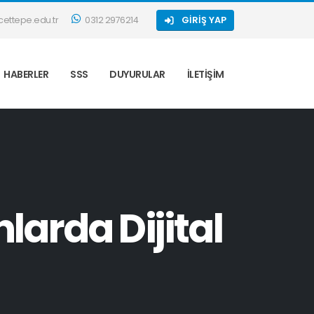
ettepe.edu.tr
0312 2976214
GIRIŞ YAP
HABERLER
SSS
DUYURULAR
İLETIŞIM
larda Dijital