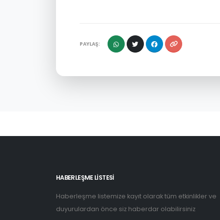
PAYLAŞ:
HABERLEŞME LİSTESİ
Haberleşme listemize kayıt olarak tüm etkinlikler ve
duyurulardan önce siz haberdar olabilirsiniz